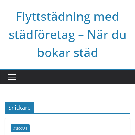
Skip
Flyttstädning med
to
content
städföretag – När du
bokar städ
Snickare
SNICKARE