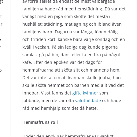
gt
av förra seklet då endast de mest välbärgade
familjerna hade råd med hemstädning. Då var det
t
vanligt med en piga som skötte det mesta i
er
hushållet: städning, matlagning och ibland även
familjens barn. Dagarna var långa, lönen dålig
e
och fritiden kort, kanske bara varje söndag och en
r
kväll i veckan. På sin lediga dag kunde pigorna
samlas, gå på bio, dans eller ta en fika på något
kafé. Efter den epoken var det dags för
b
hemmafruarna att sköta sitt och mannens hem.
Det var inte tal om att kvinnan skulle jobba, hon
skulle sköta hemmet och barnen med allt vad det
innebar. Visst fanns det
gifta kvinnor
som
jobbade, men de var ofta
välutbildade
och hade
råd med hemhjälp som det då hette.
Hemmafruns roll
Under den epok när hemmafruar var vanligt,