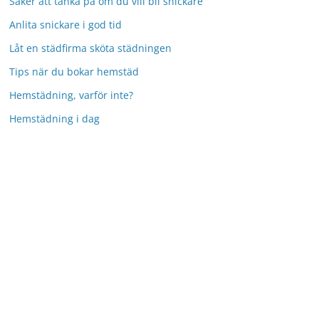
Saker att tänka på om du vill bli snickare
Anlita snickare i god tid
Låt en städfirma sköta städningen
Tips när du bokar hemstäd
Hemstädning, varför inte?
Hemstädning i dag