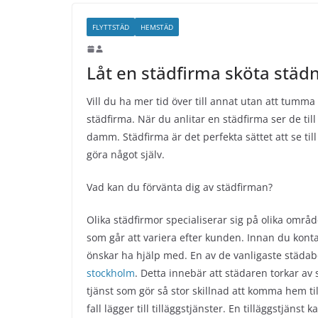
FLYTTSTÄD
HEMSTÄD
Låt en städfirma sköta städ
Vill du ha mer tid över till annat utan att tumm
städfirma. När du anlitar en städfirma ser de till
damm. Städfirma är det perfekta sättet att se t
göra något själv.
Vad kan du förvänta dig av städfirman?
Olika städfirmor specialiserar sig på olika områ
som går att variera efter kunden. Innan du kontak
önskar ha hjälp med. En av de vanligaste städa
stockholm
. Detta innebär att städaren torkar av
tjänst som gör så stor skillnad att komma hem til
fall lägger till tilläggstjänster. En tilläggstjän