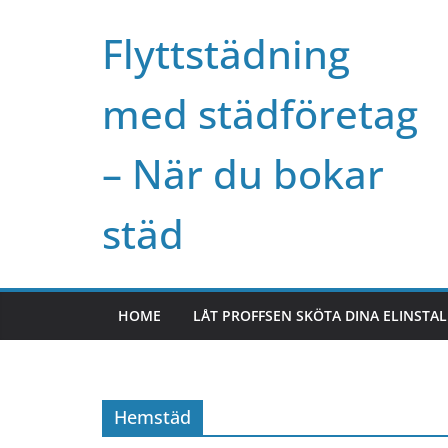
Skip
Flyttstädning
to
content
med städföretag
– När du bokar
städ
HOME
LÅT PROFFSEN SKÖTA DINA ELINSTA
Hemstäd