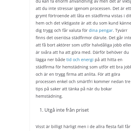
du kan få enorm användning av men det är vikti
att du inte stressar igenom processen. Det är ett
grymt förtroende att låta en städfirma vistas i dit
hem och det viktigaste är att du som kund känn
dig trygg och får valuta för
dina pengar
. Tyvärr
finns det oseriösa städfirmor därute. Det går int
att få bort aktörer som utför halvdåliga jobb elle
är svåra att ha att göra med. Därför behöver du
lägga ner både
tid och energi
på att hitta en
städfirma för hemstädning som utför ett bra job
och är en trygg firma att anlita. För att göra
processen enkel och smärtfri kommer nedan tre
tips på saker att tänka på när du bokar
hemstädning.
Utgå inte från priset
Visst är billigt härligt men i de allra flesta fall får