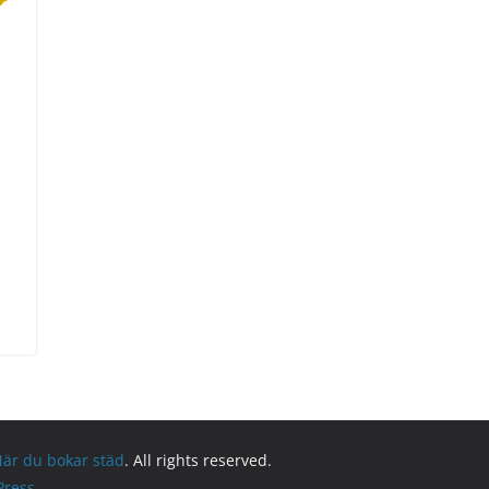
När du bokar städ
. All rights reserved.
ress
.