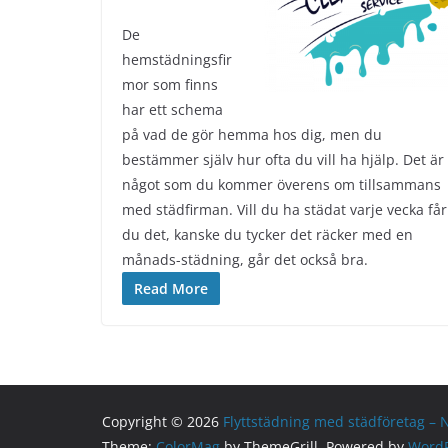
De
hemstädningsfir
mor som finns
har ett schema
på vad de gör hemma hos dig, men du
bestämmer själv hur ofta du vill ha hjälp. Det är
något som du kommer överens om tillsammans
med städfirman. Vill du ha städat varje vecka får
du det, kanske du tycker det räcker med en
månads-städning, går det också bra.
Read More
Copyright © 2026
Flyttstädning med städföretag – 
Theme:
ColorMag
by ThemeGrill. Powered by
WordP