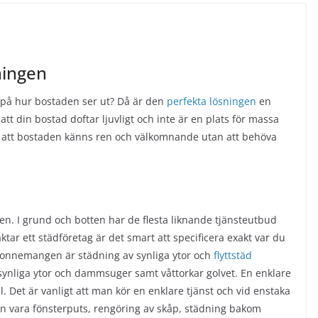
ningen
a på hur bostaden ser ut? Då är den
perfekta lösningen
en
 att din bostad doftar ljuvligt och inte är en plats för massa
ill att bostaden känns ren och välkomnande utan att behöva
den. I grund och botten har de flesta liknande tjänsteutbud
tar ett städföretag är det smart att specificera exakt var du
bonnemangen är städning av synliga ytor och
flyttstäd
 synliga ytor och dammsuger samt våttorkar golvet. En enklare
l.
Det är vanligt att man kör en enklare tjänst och vid enstaka
st kan vara fönsterputs, rengöring av skåp, städning bakom