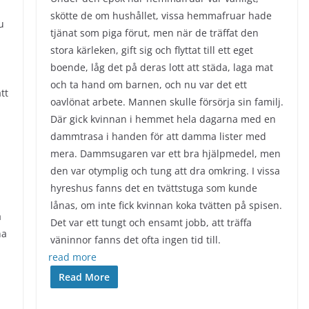
skötte de om hushållet, vissa hemmafruar hade
u
tjänat som piga förut, men när de träffat den
stora kärleken, gift sig och flyttat till ett eget
boende, låg det på deras lott att städa, laga mat
och ta hand om barnen, och nu var det ett
tt
oavlönat arbete. Mannen skulle försörja sin familj.
Där gick kvinnan i hemmet hela dagarna med en
dammtrasa i handen för att damma lister med
mera. Dammsugaren var ett bra hjälpmedel, men
den var otymplig och tung att dra omkring. I vissa
hyreshus fanns det en tvättstuga som kunde
lånas, om inte fick kvinnan koka tvätten på spisen.
a
Det var ett tungt och ensamt jobb, att träffa
na
väninnor fanns det ofta ingen tid till.
read more
Read More