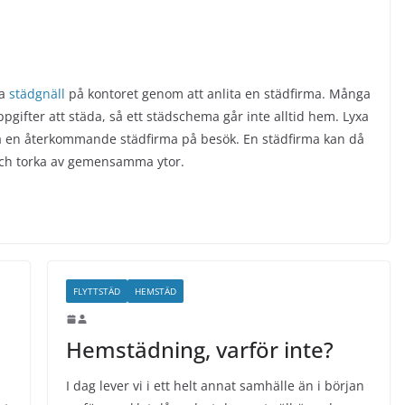
ka
städgnäll
på kontoret genom att anlita en städfirma. Många
pgifter att städa, så ett städschema går inte alltid hem. Lyxa
a en återkommande städfirma på besök. En städfirma kan då
h torka av gemensamma ytor.
FLYTTSTÄD
HEMSTÄD
Hemstädning, varför inte?
I dag lever vi i ett helt annat samhälle än i början