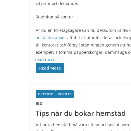
vitvaror och liknande.
Städning på kontor
Är du en företagsägare kan du dessutom undvi
anställda anser
att det är utanför deras arbetsup
till kont
oret och förgyll stämningen genom att h
exempelvis tömma papperskorgar, dammsuga oc
read more
Read More
FLYTTSTÄD
HEMSTÄD
Tips när du bokar hemstäd
Att boka hemstäd må vara ett smart beslut som